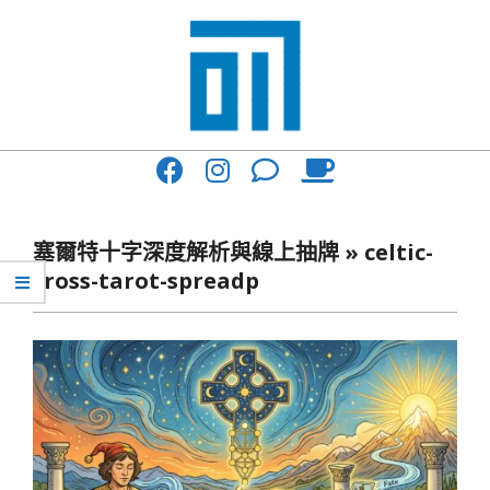
Skip
to
content
017
Primary
Cafe'
Navigation
與
Menu
塞爾特十字深度解析與線上抽牌 »
celtic-
你
cross-tarot-spreadp
一
起
咖
啡
館