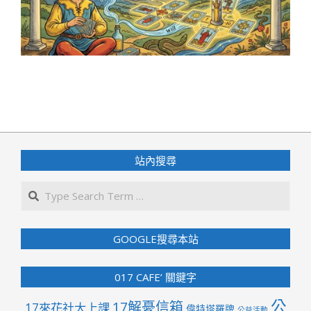
2026-
05-
13
站內搜尋
Search
GOOGLE搜尋本站
017 CAFE’ 關鍵字
公
17解憂信箱
17來花社大上課
偉特塔羅牌
公益活動