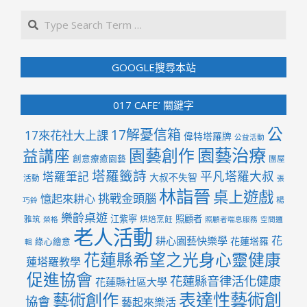
Search
GOOGLE搜尋本站
017 CAFE’ 關鍵字
公
17解憂信箱
17來花社大上課
偉特塔羅牌
公益活動
園藝治療
園藝創作
益講座
創意療癒園藝
團屋
塔羅籤詩
平凡塔羅大叔
塔羅筆記
大叔不失智
活動
張
林詣晉
桌上遊戲
挑戰金頭腦
憶起來耕心
楊
巧鈴
樂齡桌遊
江紫寧
照顧者
雅筑
烘焙烹飪
榮格
照顧者喘息服務
空間邏
老人活動
花
耕心園藝快樂學
花蓮塔羅
綠心繪意
輯
花蓮縣希望之光身心靈健康
蓮塔羅教學
促進協會
花蓮縣音律活化健康
花蓮縣社區大學
表達性藝術創
藝術創作
協會
藝起來樂活