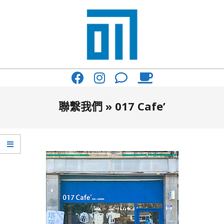
Skip
to
content
017
Primary
Cafe'
Navigation
與
Menu
聯繫我們 »
017 Cafe’
你
一
起
咖
啡
館