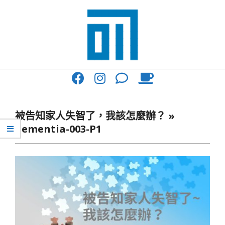
Skip
to
content
017
Primary
Cafe'
Navigation
與
Menu
被告知家人失智了，我該怎麼辦？ »
你
dementia-003-P1
一
起
咖
啡
館