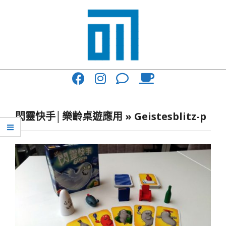
Skip
to
content
017
Primary
Cafe'
Navigation
與
Menu
閃靈快手│樂齡桌遊應用 »
Geistesblitz-p
你
一
起
咖
啡
館