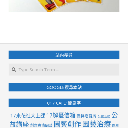
2020-
04-
03
站內搜尋
Search
GOOGLE搜尋本站
017 CAFE’ 關鍵字
公
17解憂信箱
17來花社大上課
偉特塔羅牌
公益活動
園藝治療
園藝創作
益講座
創意療癒園藝
團屋