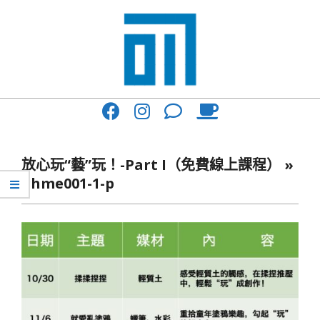
Skip
to
content
017
Primary
Cafe'
Navigation
與
Menu
放心玩“藝”玩！-Part I（免費線上課程） »
你
ghme001-1-p
一
起
咖
啡
館