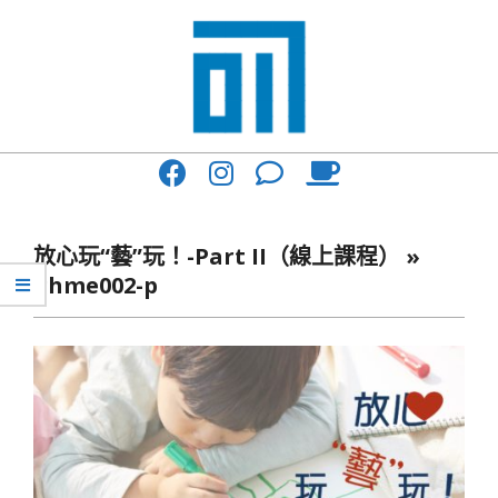
Skip
to
content
017
Primary
Cafe'
Navigation
與
Menu
放心玩“藝”玩！-Part II（線上課程） »
你
ghme002-p
一
起
咖
啡
館