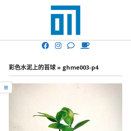
Skip
to
content
017
Primary
Cafe'
Navigation
與
Menu
彩色水泥上的苔球 »
ghme003-p4
你
一
起
咖
啡
館