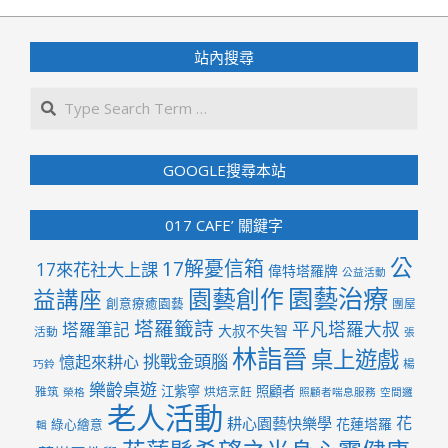
07-
10
站內搜尋
Search
GOOGLE搜尋本站
017 CAFE’ 關鍵字
公
17解憂信箱
17來花社大上課
偉特塔羅牌
公益活動
園藝治療
園藝創作
益講座
創意療癒園藝
團屋
塔羅籤詩
平凡塔羅大叔
塔羅筆記
大叔不失智
活動
張
林詣晉
桌上遊戲
挑戰金頭腦
憶起來耕心
楊
巧鈴
樂齡桌遊
江紫寧
照顧者
雅筑
烘焙烹飪
榮格
照顧者喘息服務
空間邏
老人活動
花
耕心園藝快樂學
花蓮塔羅
綠心繪意
輯