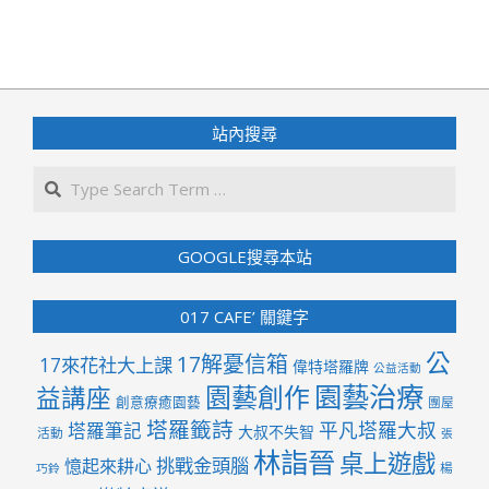
2023-
12-
15
站內搜尋
Search
GOOGLE搜尋本站
017 CAFE’ 關鍵字
公
17解憂信箱
17來花社大上課
偉特塔羅牌
公益活動
園藝治療
園藝創作
益講座
創意療癒園藝
團屋
塔羅籤詩
平凡塔羅大叔
塔羅筆記
大叔不失智
活動
張
林詣晉
桌上遊戲
挑戰金頭腦
憶起來耕心
楊
巧鈴