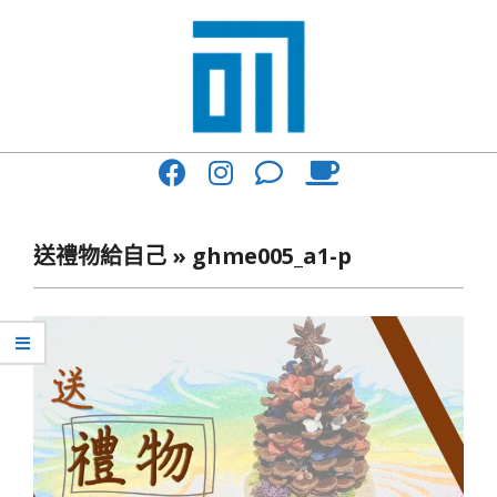
Skip
to
content
017
Primary
Cafe'
Navigation
與
Menu
送禮物給自己 »
ghme005_a1-p
你
一
起
咖
啡
館