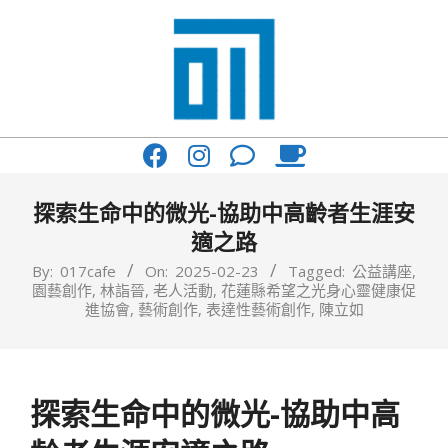
Skip
to
content
017
Primary
Cafe'
Navigation
與
Menu
探索生命中的微光-協助中高齡者生涯安
你
適之路
一
By:
017cafe
On:
2025-02-23
Tagged:
公益講座
,
園藝創作
,
林詣晉
,
老人活動
,
花蓮縣希望之光身心靈健康促
起
進協會
,
藝術創作
,
表達性藝術創作
,
陳立如
咖
啡
探索生命中的微光-協助中高
館