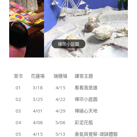
禪宗小庭園
堂次
花蓮場
瑞穗場
課堂主題
01
3/18
4/15
看看我是誰
02
3/25
4/22
禪宗小庭園
03
4/01
4/29
禪繞心天地
04
4/08
5/06
彩泥花瓶
05
4/15
5/13
香氣與覺察-頌缽體驗