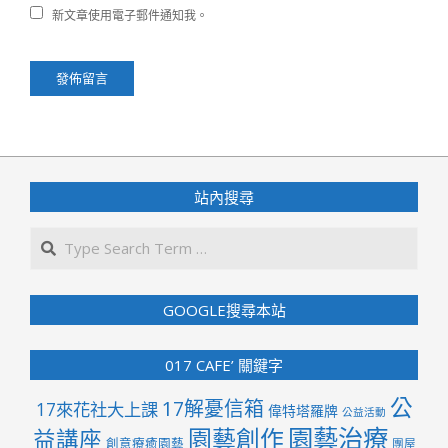
新文章使用電子郵件通知我。
站內搜尋
Search
GOOGLE搜尋本站
017 CAFE’ 關鍵字
公
17解憂信箱
17來花社大上課
偉特塔羅牌
公益活動
園藝治療
園藝創作
益講座
創意療癒園藝
團屋