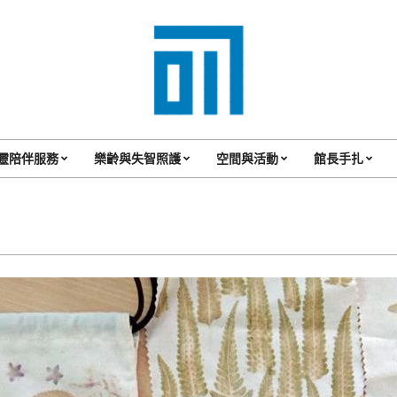
017
Cafe'
靈陪伴服務
樂齡與失智照護
空間與活動
館長手扎
Primary
與
Navigation
你
Menu
一
起
咖
啡
館