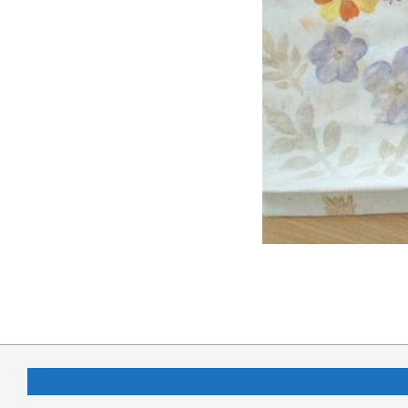
2019-
09-
30