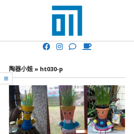
Skip
to
content
017
Primary
Cafe'
Navigation
與
Menu
陶器小娃 »
ht030-p
你
一
起
咖
啡
館