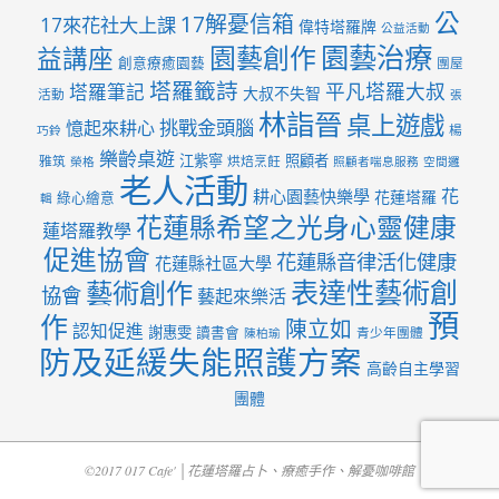
公
17解憂信箱
17來花社大上課
偉特塔羅牌
公益活動
園藝治療
園藝創作
益講座
創意療癒園藝
團屋
塔羅籤詩
平凡塔羅大叔
塔羅筆記
大叔不失智
活動
張
林詣晉
桌上遊戲
挑戰金頭腦
憶起來耕心
楊
巧鈴
樂齡桌遊
江紫寧
照顧者
雅筑
烘焙烹飪
榮格
照顧者喘息服務
空間邏
老人活動
花
耕心園藝快樂學
花蓮塔羅
綠心繪意
輯
花蓮縣希望之光身心靈健康
蓮塔羅教學
促進協會
花蓮縣音律活化健康
花蓮縣社區大學
表達性藝術創
藝術創作
協會
藝起來樂活
預
作
陳立如
認知促進
謝惠雯
讀書會
青少年團體
陳柏瑜
防及延緩失能照護方案
高齡自主學習
團體
©2017 017 Cafe' │花蓮塔羅占卜、療癒手作、解憂咖啡館