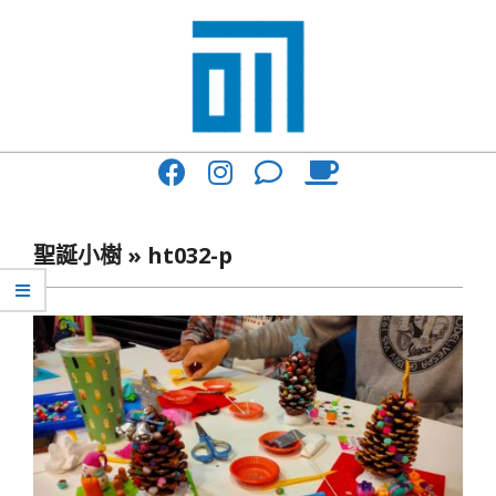
Skip
to
content
017
Primary
Cafe'
Navigation
與
Menu
聖誕小樹 »
ht032-p
你
一
起
咖
啡
館