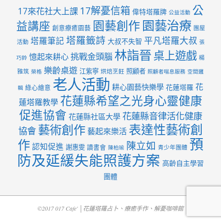
公
17解憂信箱
17來花社大上課
偉特塔羅牌
公益活動
園藝治療
園藝創作
益講座
創意療癒園藝
團屋
塔羅籤詩
平凡塔羅大叔
塔羅筆記
大叔不失智
活動
張
林詣晉
桌上遊戲
挑戰金頭腦
憶起來耕心
楊
巧鈴
樂齡桌遊
江紫寧
照顧者
雅筑
烘焙烹飪
榮格
照顧者喘息服務
空間邏
老人活動
花
耕心園藝快樂學
花蓮塔羅
綠心繪意
輯
花蓮縣希望之光身心靈健康
蓮塔羅教學
促進協會
花蓮縣音律活化健康
花蓮縣社區大學
表達性藝術創
藝術創作
協會
藝起來樂活
預
作
陳立如
認知促進
謝惠雯
讀書會
青少年團體
陳柏瑜
防及延緩失能照護方案
高齡自主學習
團體
©2017 017 Cafe' │花蓮塔羅占卜、療癒手作、解憂咖啡館