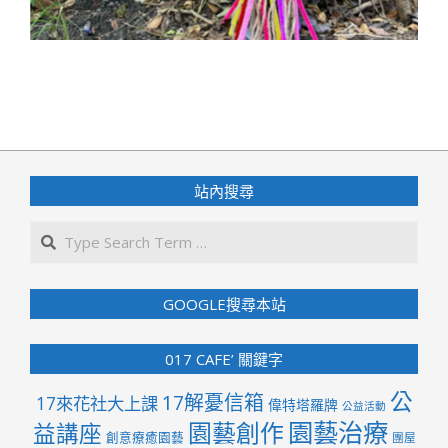
2024-
08-
07
站內搜尋
Search
GOOGLE搜尋本站
017 CAFE’ 關鍵字
公
17解憂信箱
17來花社大上課
偉特塔羅牌
公益活動
園藝治療
園藝創作
益講座
創意療癒園藝
團屋