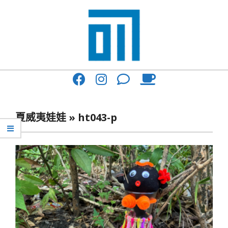
Skip
to
content
017
Primary
Cafe'
Navigation
與
Menu
夏威夷娃娃 »
ht043-p
你
一
起
咖
啡
館