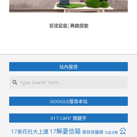
苔球盆栽│興趣探索
2018-
04-
05
站內搜尋
Search
GOOGLE搜尋本站
017 CAFE’ 關鍵字
公
17解憂信箱
17來花社大上課
偉特塔羅牌
公益活動