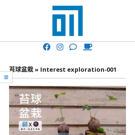
Skip
to
content
017
Primary
Cafe'
Navigation
與
Menu
苔球盆栽 »
Interest exploration-001
你
一
起
咖
啡
館