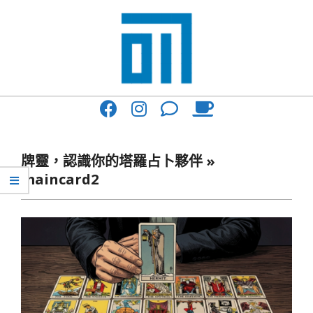
Skip
to
content
017
Primary
Cafe'
Navigation
與
Menu
牌靈，認識你的塔羅占卜夥伴 »
你
maincard2
一
起
咖
啡
館