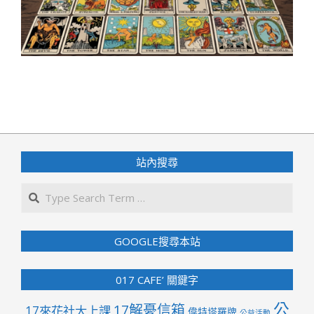
2026-
01-
17
站內搜尋
Search
GOOGLE搜尋本站
017 CAFE’ 關鍵字
公
17解憂信箱
17來花社大上課
偉特塔羅牌
公益活動