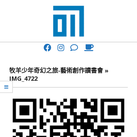
Skip
to
content
017
Primary
Cafe'
Navigation
與
Menu
牧羊少年奇幻之旅-藝術創作讀書會 »
你
IMG_4722
一
起
咖
啡
館