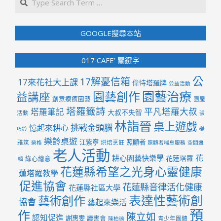
GOOGLE搜尋本站
017 CAFE’ 關鍵字
公
17解憂信箱
17來花社大上課
偉特塔羅牌
公益活動
園藝治療
園藝創作
益講座
創意療癒園藝
團屋
塔羅籤詩
平凡塔羅大叔
塔羅筆記
大叔不失智
活動
張
林詣晉
桌上遊戲
挑戰金頭腦
憶起來耕心
楊
巧鈴
樂齡桌遊
江紫寧
照顧者
雅筑
烘焙烹飪
榮格
照顧者喘息服務
空間邏
老人活動
花
耕心園藝快樂學
花蓮塔羅
綠心繪意
輯
花蓮縣希望之光身心靈健康
蓮塔羅教學
促進協會
花蓮縣音律活化健康
花蓮縣社區大學
表達性藝術創
藝術創作
協會
藝起來樂活
預
作
陳立如
認知促進
謝惠雯
讀書會
青少年團體
陳柏瑜