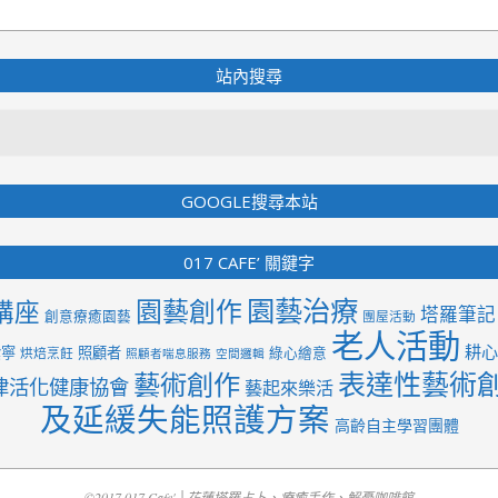
站內搜尋
Search
GOOGLE搜尋本站
017 CAFE’ 關鍵字
園藝治療
園藝創作
講座
塔羅筆記
創意療癒園藝
團屋活動
老人活動
耕心
紫寧
照顧者
綠心繪意
烘焙烹飪
照顧者喘息服務
空間邏輯
表達性藝術
藝術創作
律活化健康協會
藝起來樂活
及延緩失能照護方案
高齡自主學習團體
©2017 017 Cafe' │花蓮塔羅占卜、療癒手作、解憂咖啡館