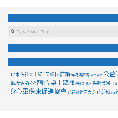
06-
16
公益
17解憂信箱
17來花社大上課
偉特塔羅牌
公益活動
林詣晉
桌上遊戲
戰金頭腦
樂齡桌遊
江
楊雅筑
榮格
身心靈健康促進協會
花蓮縣音
花蓮縣社區大學