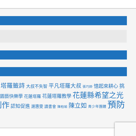
塔羅籤詩
平凡塔羅大叔
挑
憶起來耕心
大叔不失智
張巧鈴
花蓮縣希望之光
花蓮塔羅教學
園藝快樂學
花蓮塔羅
預防
創作
陳立如
認知促進
謝惠雯
讀書會
青少年團體
陳柏瑜