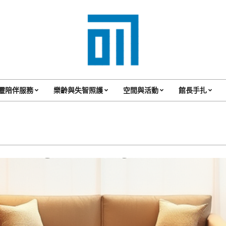
017
Cafe'
靈陪伴服務
樂齡與失智照護
空間與活動
館長手扎
Primary
與
Navigation
你
Menu
一
起
咖
啡
館