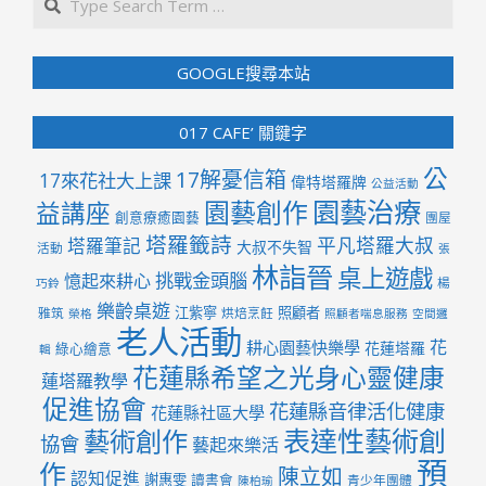
GOOGLE搜尋本站
017 CAFE’ 關鍵字
公
17解憂信箱
17來花社大上課
偉特塔羅牌
公益活動
園藝治療
園藝創作
益講座
創意療癒園藝
團屋
塔羅籤詩
平凡塔羅大叔
塔羅筆記
大叔不失智
活動
張
林詣晉
桌上遊戲
挑戰金頭腦
憶起來耕心
楊
巧鈴
樂齡桌遊
江紫寧
照顧者
雅筑
烘焙烹飪
榮格
照顧者喘息服務
空間邏
老人活動
花
耕心園藝快樂學
花蓮塔羅
綠心繪意
輯
花蓮縣希望之光身心靈健康
蓮塔羅教學
促進協會
花蓮縣音律活化健康
花蓮縣社區大學
表達性藝術創
藝術創作
協會
藝起來樂活
預
作
陳立如
認知促進
謝惠雯
讀書會
青少年團體
陳柏瑜