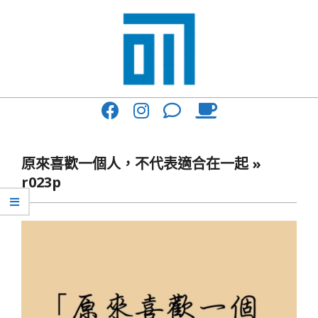
Skip
to
content
017
Primary
Cafe'
Navigation
與
Menu
原來喜歡一個人，不代表適合在一起 »
你
r023p
一
起
咖
啡
館