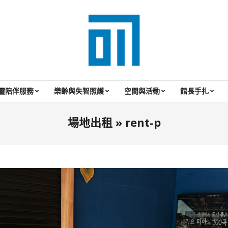
017
Cafe'
靈陪伴服務
樂齡與失智照護
空間與活動
館長手扎
Primary
與
Navigation
場地出租 »
rent-p
你
Menu
一
起
咖
啡
館