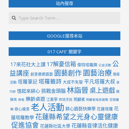
站內搜尋
Search
GOOGLE搜尋本站
017 CAFE’ 關鍵字
公
17解憂信箱
17來花社大上課
偉特塔羅牌
公益活動
園藝治療
園藝創作
益講座
創意療癒園藝
團屋
塔羅籤詩
平凡塔羅大叔
塔羅筆記
大叔不失智
活動
張
林詣晉
桌上遊戲
挑戰金頭腦
憶起來耕心
楊
巧鈴
樂齡桌遊
江紫寧
照顧者
雅筑
烘焙烹飪
榮格
照顧者喘息服務
空間邏
老人活動
花
耕心園藝快樂學
花蓮塔羅
綠心繪意
輯
花蓮縣希望之光身心靈健康
蓮塔羅教學
促進協會
花蓮縣音律活化健康
花蓮縣社區大學