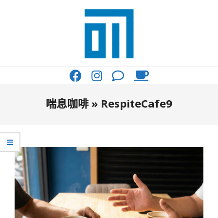
Skip
to
content
017
Primary
Cafe'
Navigation
與
Menu
喘息咖啡 »
RespiteCafe9
你
一
起
咖
啡
館