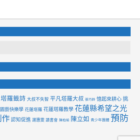
塔羅籤詩
平凡塔羅大叔
挑
憶起來耕心
大叔不失智
張巧鈴
花蓮縣希望之光
花蓮塔羅教學
園藝快樂學
花蓮塔羅
預防
創作
陳立如
認知促進
謝惠雯
讀書會
青少年團體
陳柏瑜