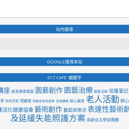
站內搜尋
Search
GOOGLE搜尋本站
017 CAFE’ 關鍵字
園藝治療
園藝創作
講座
塔羅筆記
創意療癒園藝
團屋活動
老人活動
耕心
紫寧
照顧者
綠心繪意
烘焙烹飪
照顧者喘息服務
空間邏輯
表達性藝術
藝術創作
律活化健康協會
藝起來樂活
及延緩失能照護方案
高齡自主學習團體