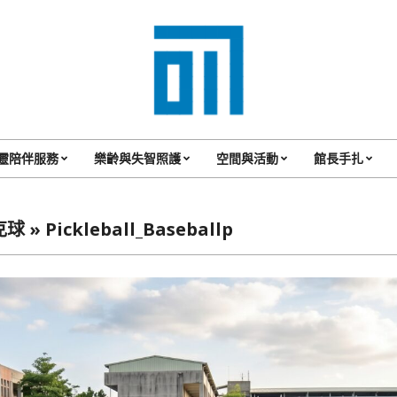
017
Cafe'
靈陪伴服務
樂齡與失智照護
空間與活動
館長手扎
Primary
與
Navigation
你
Menu
克球 »
Pickleball_Baseballp
一
起
咖
啡
館