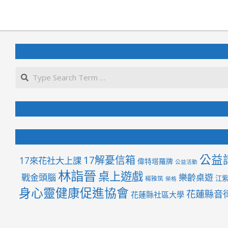
2026-
06-
05
公益
17解憂信箱
17來花社大上課
偉特塔羅牌
公益活動
林詣晉
桌上遊戲
戰金頭腦
樂齡桌遊
江
楊雅筑
榮格
身心靈健康促進協會
花蓮縣音
花蓮縣社區大學