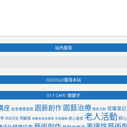
站內搜尋
Search
GOOGLE搜尋本站
017 CAFE’ 關鍵字
園藝治療
園藝創作
講座
塔羅筆記
創意療癒園藝
團屋活動
老人活動
耕心
紫寧
照顧者
綠心繪意
烘焙烹飪
照顧者喘息服務
空間邏輯
表達性藝術
藝術創作
律活化健康協會