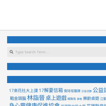
2025-
06-
21
公益
17解憂信箱
17來花社大上課
偉特塔羅牌
公益活動
林詣晉
桌上遊戲
戰金頭腦
樂齡桌遊
江
楊雅筑
榮格
身心靈健康促進協會
花蓮縣音