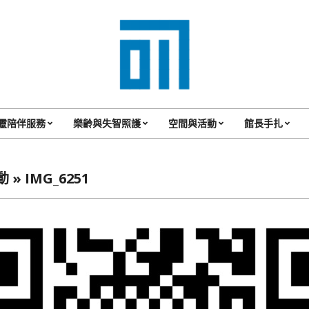
017
Cafe'
靈陪伴服務
樂齡與失智照護
空間與活動
館長手扎
Primary
與
Navigation
你
Menu
 »
IMG_6251
一
起
咖
啡
館