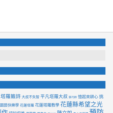
塔羅籤詩
平凡塔羅大叔
挑
憶起來耕心
大叔不失智
張巧鈴
花蓮縣希望之光
花蓮塔羅教學
園藝快樂學
花蓮塔羅
預防
創作
陳立如