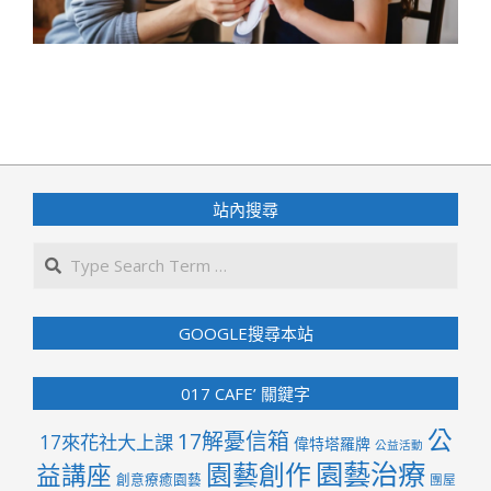
2024-
06-
01
站內搜尋
Search
GOOGLE搜尋本站
017 CAFE’ 關鍵字
公
17解憂信箱
17來花社大上課
偉特塔羅牌
公益活動
園藝治療
園藝創作
益講座
創意療癒園藝
團屋