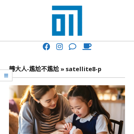
Skip
to
content
017
Primary
Cafe'
Navigation
與
Menu
轉大人-尷尬不尷尬 »
satellite8-p
你
一
起
咖
啡
館