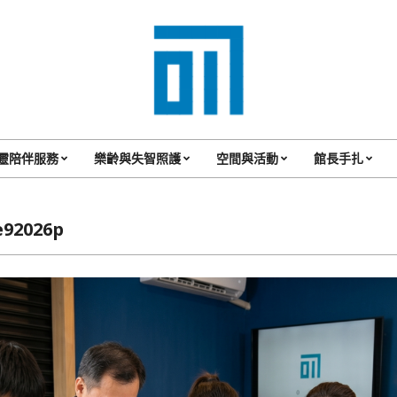
017
Cafe'
靈陪伴服務
樂齡與失智照護
空間與活動
館長手扎
Primary
與
Navigation
你
Menu
e92026p
一
起
咖
啡
館