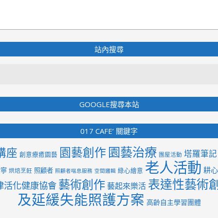
站內搜尋
Search
GOOGLE搜尋本站
017 CAFE’ 關鍵字
園藝治療
園藝創作
講座
塔羅筆記
創意療癒園藝
團屋活動
老人活動
耕心
紫寧
照顧者
綠心繪意
烘焙烹飪
照顧者喘息服務
空間邏輯
表達性藝術
藝術創作
律活化健康協會
藝起來樂活
及延緩失能照護方案
高齡自主學習團體