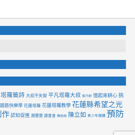
塔羅籤詩
平凡塔羅大叔
挑
憶起來耕心
大叔不失智
張巧鈴
花蓮縣希望之光
花蓮塔羅教學
園藝快樂學
花蓮塔羅
預防
創作
陳立如
認知促進
謝惠雯
讀書會
青少年團體
陳柏瑜