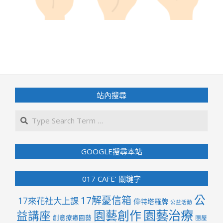
2022-
07-
13
站內搜尋
Search
GOOGLE搜尋本站
017 CAFE’ 關鍵字
公
17解憂信箱
17來花社大上課
偉特塔羅牌
公益活動
園藝治療
園藝創作
益講座
創意療癒園藝
團屋