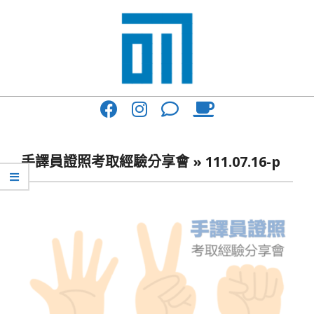
Skip
to
content
017
Primary
Cafe'
Navigation
與
Menu
手譯員證照考取經驗分享會 »
111.07.16-p
你
一
起
咖
啡
館