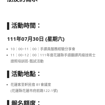
▌活動時間：
111
年
07
月
30
日
(
星期六
)
10：00~11：00｜手譯員服務經驗分享會
11：00~12：00｜111年度花蓮縣手語翻譯丙級技術士
證照培訓班-甄試活動
▌活動地點：
花蓮客至軒民宿 B1會議室
(花蓮縣花蓮市府前路122-1號)
▌報名額度：