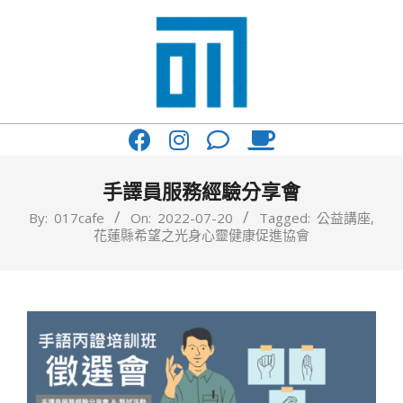
Skip
to
content
017
Primary
Cafe'
Navigation
與
Menu
手譯員服務經驗分享會
你
By:
017cafe
On:
2022-07-20
Tagged:
公益講座
,
花蓮縣希望之光身心靈健康促進協會
一
起
咖
啡
館