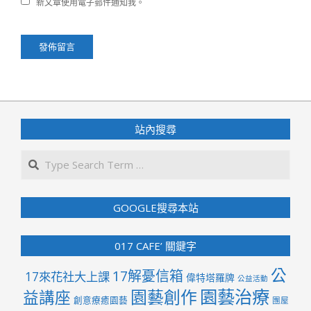
新文章使用電子郵件通知我。
站內搜尋
Search
GOOGLE搜尋本站
017 CAFE’ 關鍵字
公
17解憂信箱
17來花社大上課
偉特塔羅牌
公益活動
園藝治療
園藝創作
益講座
創意療癒園藝
團屋