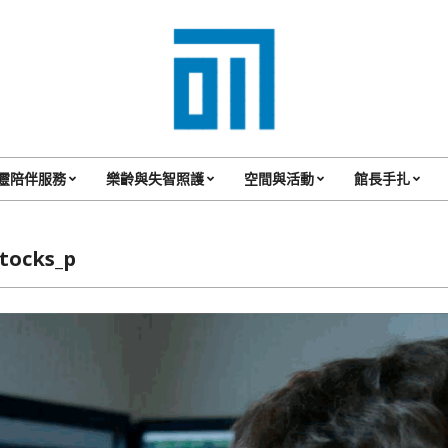
017
Cafe'
靈陪伴服務
樂齡與失智照護
空間與活動
館長手扎
Primary
與
Navigation
你
Menu
stocks_p
一
起
咖
啡
館