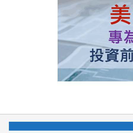
2025-
09-
07