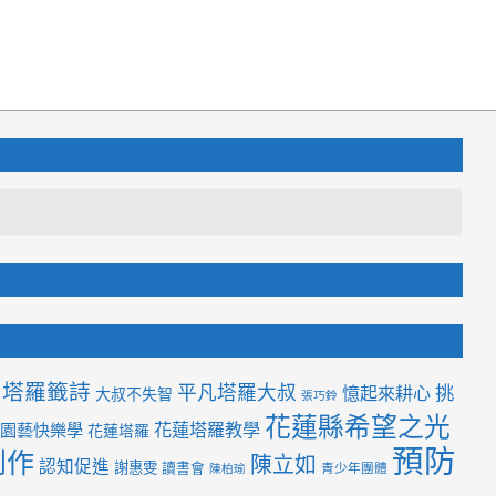
塔羅籤詩
平凡塔羅大叔
挑
憶起來耕心
大叔不失智
張巧鈴
花蓮縣希望之光
花蓮塔羅教學
園藝快樂學
花蓮塔羅
預防
創作
陳立如
認知促進
謝惠雯
讀書會
青少年團體
陳柏瑜