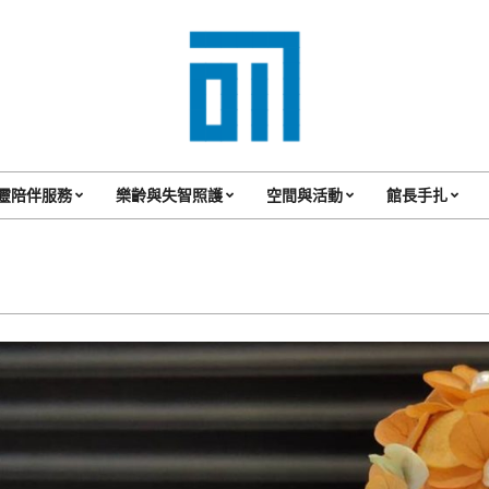
017
Cafe'
靈陪伴服務
樂齡與失智照護
空間與活動
館長手扎
Primary
與
Navigation
你
Menu
一
起
咖
啡
館