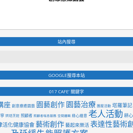
2018-
12-
20
站內搜尋
Search
GOOGLE搜尋本站
017 CAFE’ 關鍵字
園藝治療
園藝創作
講座
塔羅筆記
創意療癒園藝
團屋活動
老人活動
耕心
紫寧
照顧者
綠心繪意
烘焙烹飪
照顧者喘息服務
空間邏輯
表達性藝術
藝術創作
律活化健康協會
藝起來樂活