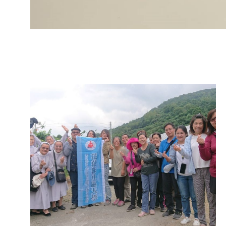
2021-
02-
25