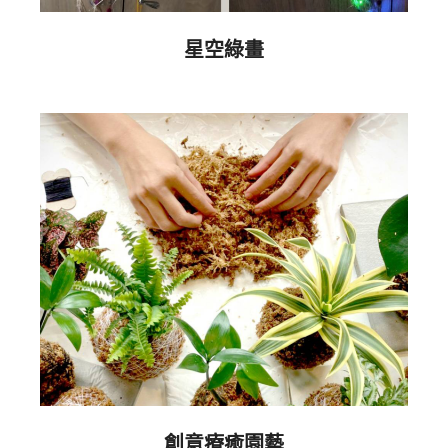
星空綠畫
2019-
10-
10
創意療癒園藝