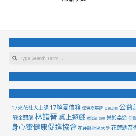
2019-
09-
17
公益
17解憂信箱
17來花社大上課
偉特塔羅牌
公益活動
林詣晉
桌上遊戲
戰金頭腦
樂齡桌遊
江
楊雅筑
榮格
身心靈健康促進協會
花蓮縣音
花蓮縣社區大學