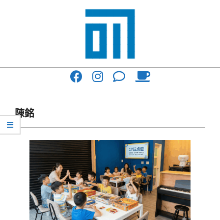
Skip
to
content
017
Primary
Cafe'
Navigation
與
Menu
陳銘
你
一
起
咖
啡
館