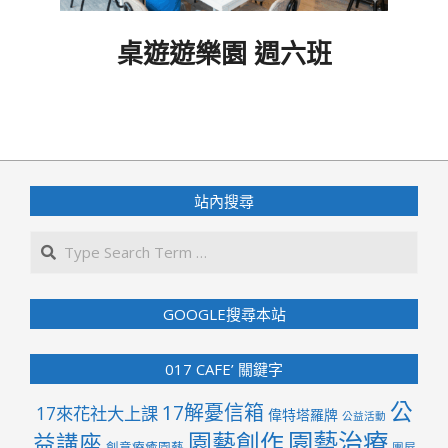
桌遊遊樂園 週六班
2026-
06-
05
站內搜尋
Search
GOOGLE搜尋本站
017 CAFE’ 關鍵字
公
17解憂信箱
17來花社大上課
偉特塔羅牌
公益活動
園藝治療
園藝創作
益講座
創意療癒園藝
團屋