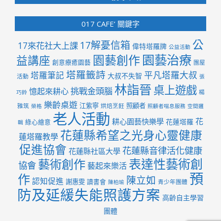
017 CAFE’ 關鍵字
公
17解憂信箱
17來花社大上課
偉特塔羅牌
公益活動
園藝治療
園藝創作
益講座
創意療癒園藝
團屋
塔羅籤詩
平凡塔羅大叔
塔羅筆記
大叔不失智
活動
張
林詣晉
桌上遊戲
挑戰金頭腦
憶起來耕心
楊
巧鈴
樂齡桌遊
江紫寧
照顧者
雅筑
烘焙烹飪
榮格
照顧者喘息服務
空間邏
老人活動
花
耕心園藝快樂學
花蓮塔羅
綠心繪意
輯
花蓮縣希望之光身心靈健康
蓮塔羅教學
促進協會
花蓮縣音律活化健康
花蓮縣社區大學
表達性藝術創
藝術創作
協會
藝起來樂活
預
作
陳立如
認知促進
謝惠雯
讀書會
青少年團體
陳柏瑜
防及延緩失能照護方案
高齡自主學習
團體