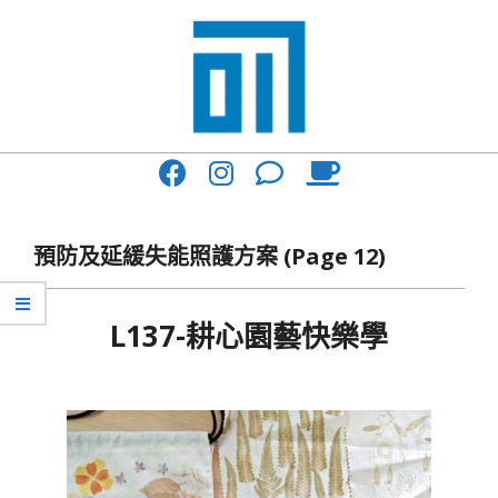
Skip
to
content
017
Primary
Cafe'
Navigation
與
Menu
預防及延緩失能照護方案
(Page 12)
你
一
L137-耕心園藝快樂學
起
2017-
咖
06-
啡
19
館