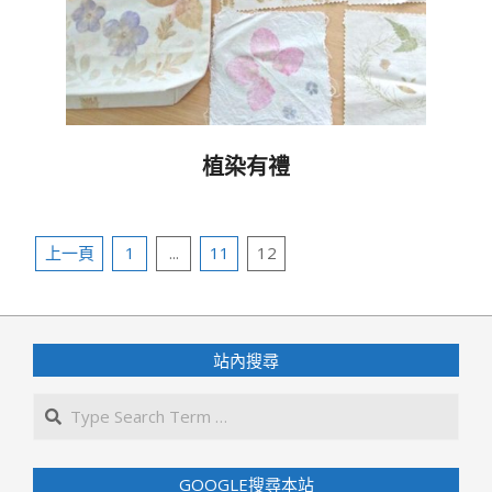
植染有禮
2017-
05-
文
20
上一頁
1
...
11
12
章
分
頁
站內搜尋
Search
GOOGLE搜尋本站