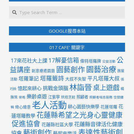
Search
GOOGLE搜尋本站
017 CAFE’ 關鍵字
公
17解憂信箱
17來花社大上課
偉特塔羅牌
公益活動
園藝治療
園藝創作
益講座
創意療癒園藝
團屋
塔羅籤詩
平凡塔羅大叔
塔羅筆記
大叔不失智
活動
張
林詣晉
桌上遊戲
挑戰金頭腦
憶起來耕心
楊
巧鈴
樂齡桌遊
江紫寧
照顧者
雅筑
烘焙烹飪
榮格
照顧者喘息服務
空間邏
老人活動
花
耕心園藝快樂學
花蓮塔羅
綠心繪意
輯
花蓮縣希望之光身心靈健康
蓮塔羅教學
促進協會
花蓮縣音律活化健康
花蓮縣社區大學
表達性藝術創
藝術創作
協會
藝起來樂活