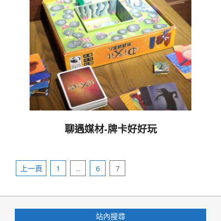
聊遇媒材-牌卡好好玩
2016-
04-
文
13
上一頁
1
...
6
7
章
分
頁
站內搜尋