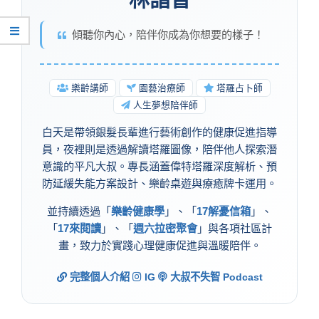
林詣晉
傾聽你內心，陪伴你成為你想要的樣子！
樂齡講師
園藝治療師
塔羅占卜師
人生夢想陪伴師
白天是帶領銀髮長輩進行藝術創作的健康促進指導
員，夜裡則是透過解讀塔羅圖像，陪伴他人探索潛
意識的平凡大叔。專長涵蓋偉特塔羅深度解析、預
防延緩失能方案設計、樂齡桌遊與療癒牌卡運用。
並持續透過「
樂齡健康學
」、「
17解憂信箱
」、
「
17來閱讀
」、「
週六拉密聚會
」與各項社區計
畫，致力於實踐心理健康促進與溫暖陪伴。
完整個人介紹
IG
大叔不失智 Podcast