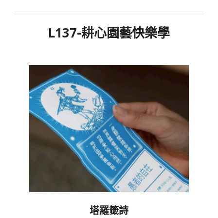
L137-耕心園藝快樂學
2017-
06-
19
塔羅籤詩