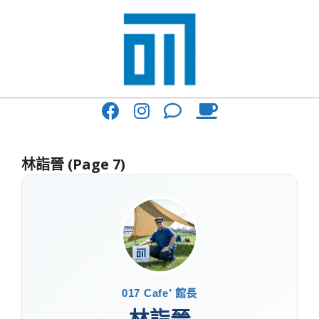
Skip
to
content
017
Primary
Cafe'
Navigation
與
Menu
林詣晉
(Page 7)
你
一
起
咖
啡
館
017 Cafe’ 館長