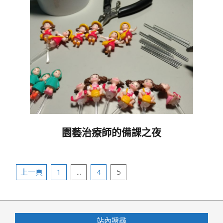
園藝治療師的備課之夜
2018-
08-
文
22
上一頁
1
...
4
5
章
分
頁
站內搜尋