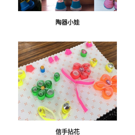
陶器小娃
2019-
09-
17
信手拈花