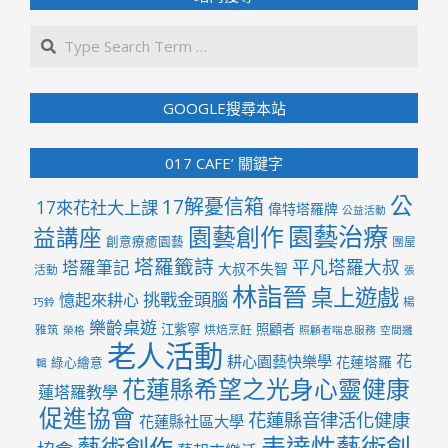
Search
GOOGLE搜尋本站
017 CAFE’ 關鍵字
公
17解憂信箱
17來花社大上課
偉特塔羅牌
公益活動
園藝治療
園藝創作
益講座
創意療癒園藝
團屋
塔羅籤詩
平凡塔羅大叔
塔羅筆記
大叔不失智
活動
張
林詣晉
桌上遊戲
挑戰金頭腦
憶起來耕心
楊
巧鈴
樂齡桌遊
江紫寧
照顧者
雅筑
烘焙烹飪
榮格
照顧者喘息服務
空間邏
老人活動
花
耕心園藝快樂學
花蓮塔羅
綠心繪意
輯
花蓮縣希望之光身心靈健康
蓮塔羅教學
促進協會
花蓮縣音律活化健康
花蓮縣社區大學
表達性藝術創
藝術創作