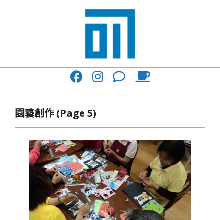
Skip
to
content
017
Primary
Cafe'
Navigation
與
Menu
園藝創作
(Page 5)
你
一
起
咖
啡
館