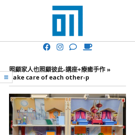
Skip
to
content
017
Primary
Cafe'
Navigation
與
Menu
照顧家人也照顧彼此-講座+療癒手作 »
你
Take care of each other-p
一
起
咖
啡
館