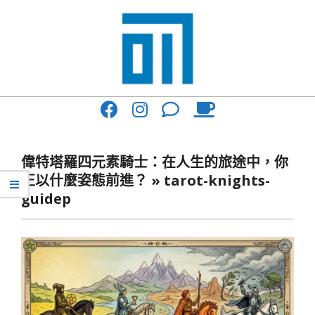
Skip
to
content
017
Primary
Cafe'
Navigation
與
Menu
偉特塔羅四元素騎士：在人生的旅途中，你
你
正以什麼姿態前進？ »
tarot-knights-
一
guidep
起
咖
啡
館