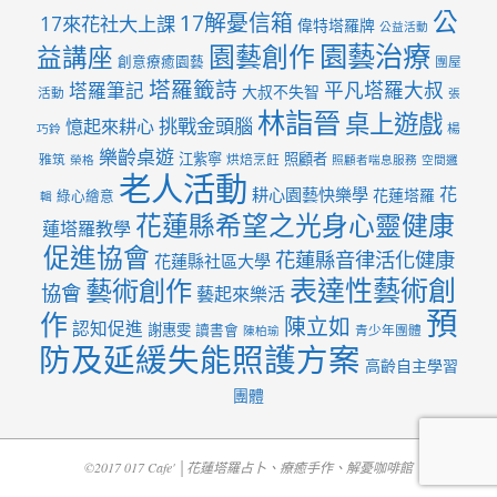
公
17解憂信箱
17來花社大上課
偉特塔羅牌
公益活動
園藝治療
園藝創作
益講座
創意療癒園藝
團屋
塔羅籤詩
平凡塔羅大叔
塔羅筆記
大叔不失智
活動
張
林詣晉
桌上遊戲
挑戰金頭腦
憶起來耕心
楊
巧鈴
樂齡桌遊
江紫寧
照顧者
雅筑
烘焙烹飪
榮格
照顧者喘息服務
空間邏
老人活動
花
耕心園藝快樂學
花蓮塔羅
綠心繪意
輯
花蓮縣希望之光身心靈健康
蓮塔羅教學
促進協會
花蓮縣音律活化健康
花蓮縣社區大學
表達性藝術創
藝術創作
協會
藝起來樂活
預
作
陳立如
認知促進
謝惠雯
讀書會
青少年團體
陳柏瑜
防及延緩失能照護方案
高齡自主學習
團體
©2017 017 Cafe' │花蓮塔羅占卜、療癒手作、解憂咖啡館