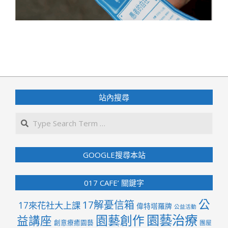
2025-
05-
20
站內搜尋
Search
GOOGLE搜尋本站
017 CAFE’ 關鍵字
公
17解憂信箱
17來花社大上課
偉特塔羅牌
公益活動
園藝治療
園藝創作
益講座
創意療癒園藝
團屋