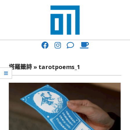
Skip
to
content
017
Primary
Cafe'
Navigation
與
Menu
塔羅籤詩 »
tarotpoems_1
你
一
起
咖
啡
館