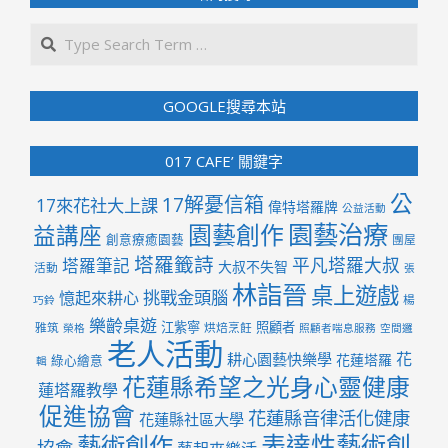
Search
GOOGLE搜尋本站
017 CAFE’ 關鍵字
公
17解憂信箱
17來花社大上課
偉特塔羅牌
公益活動
園藝治療
園藝創作
益講座
創意療癒園藝
團屋
塔羅籤詩
平凡塔羅大叔
塔羅筆記
大叔不失智
活動
張
林詣晉
桌上遊戲
挑戰金頭腦
憶起來耕心
楊
巧鈴
樂齡桌遊
江紫寧
照顧者
雅筑
烘焙烹飪
榮格
照顧者喘息服務
空間邏
老人活動
花
耕心園藝快樂學
花蓮塔羅
綠心繪意
輯
花蓮縣希望之光身心靈健康
蓮塔羅教學
促進協會
花蓮縣音律活化健康
花蓮縣社區大學
表達性藝術創
藝術創作
協會