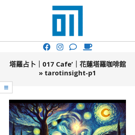
Skip
to
content
017
Primary
Cafe'
Navigation
與
Menu
塔羅占卜｜017 Cafe’｜花蓮塔羅咖啡館
你
»
tarotinsight-p1
一
起
咖
啡
館