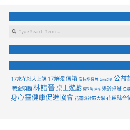
05-
27
公益
17解憂信箱
17來花社大上課
偉特塔羅牌
公益活動
林詣晉
桌上遊戲
戰金頭腦
樂齡桌遊
江
楊雅筑
榮格
身心靈健康促進協會
花蓮縣音
花蓮縣社區大學