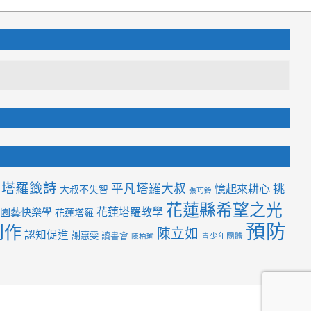
塔羅籤詩
平凡塔羅大叔
挑
憶起來耕心
大叔不失智
張巧鈴
花蓮縣希望之光
花蓮塔羅教學
園藝快樂學
花蓮塔羅
預防
創作
陳立如
認知促進
謝惠雯
讀書會
青少年團體
陳柏瑜