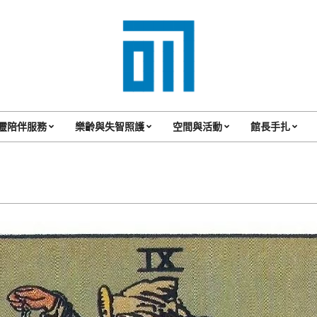
017
Cafe'
靈陪伴服務
樂齡與失智照護
空間與活動
館長手扎
Primary
與
Navigation
你
Menu
一
起
咖
啡
館