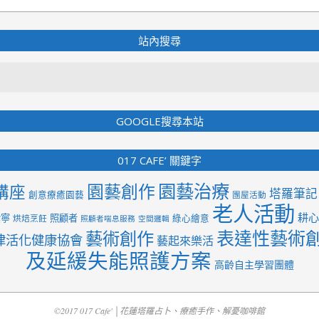
站內搜尋
Search
GOOGLE搜尋本站
017 CAFE’ 關鍵字
園藝治療
園藝創作
講座
塔羅筆記
創意療癒園藝
團屋活動
老人活動
耕心
紫寧
照顧者
綠心繪意
烘焙烹飪
照顧者喘息服務
空間邏輯
表達性藝術
藝術創作
律活化健康協會
藝起來樂活
及延緩失能照護方案
高齡自主學習團體
©2017 017 Cafe' │花蓮塔羅占卜、療癒手作、解憂咖啡館