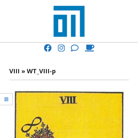
Skip
to
content
017
Primary
Cafe'
Navigation
與
Menu
VIII »
WT_VIII-p
你
一
起
咖
啡
館