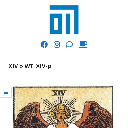
Skip
to
content
017
Primary
Cafe'
Navigation
與
Menu
XIV »
WT_XIV-p
你
一
起
咖
啡
館