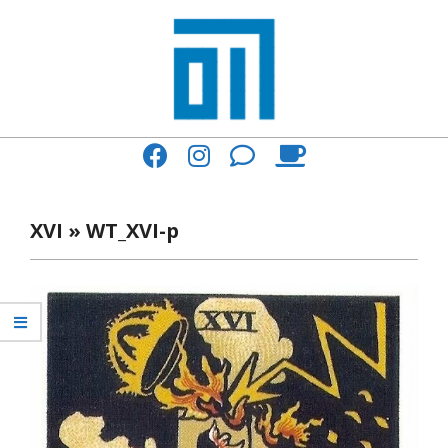
Skip
to
content
017
Primary
Cafe'
Navigation
與
Menu
XVI »
WT_XVI-p
你
一
起
咖
啡
館