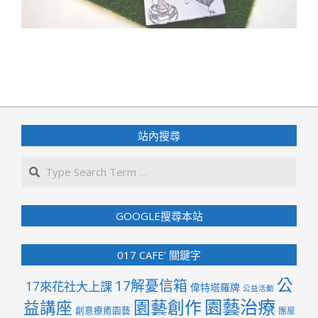
2022-
09-
10
站內搜尋
Search
GOOGLE搜尋本站
017 CAFE’ 關鍵字
公
17解憂信箱
17來花社大上課
偉特塔羅牌
公益活動
園藝治療
園藝創作
益講座
創意療癒園藝
團屋