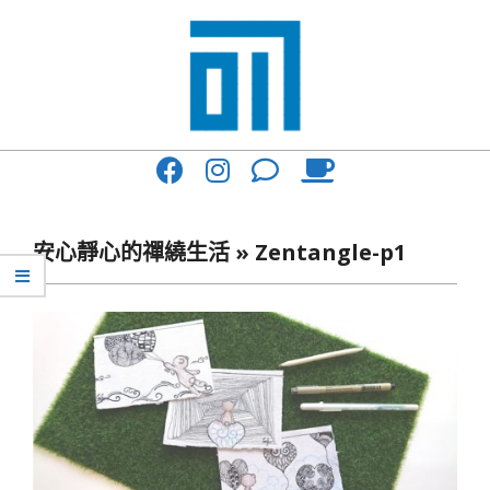
Skip
to
content
017
Primary
Cafe'
Navigation
與
Menu
安心靜心的禪繞生活 »
Zentangle-p1
你
一
起
咖
啡
館