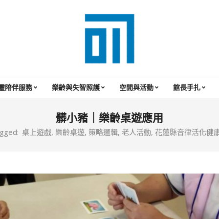
017
Cafe'
靈陪伴服務
樂齡與失智照護
空間與活動
館長手扎
Primary
與
Navigation
髒小豬｜樂齡桌遊應用
你
Menu
gged:
桌上遊戲
,
樂齡桌遊
,
策略邏輯
,
老人活動
,
花蓮縣音律活化健
一
起
咖
啡
館