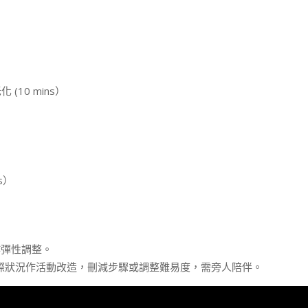
10 mins）
s）
作彈性調整。
際狀況作活動改造，刪減步驟或調整難易度，需旁人陪伴。