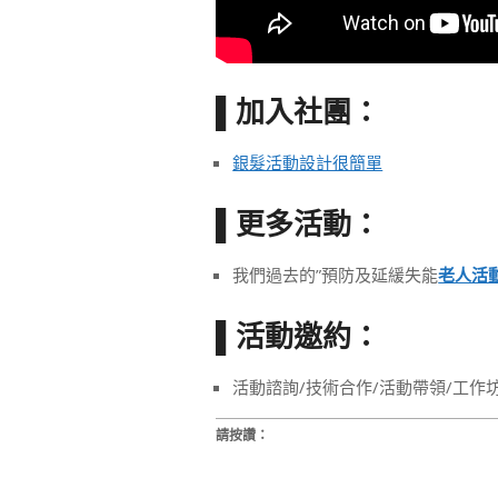
加入社團：
▌
銀髮活動設計很簡單
更多活動：
▌
我們過去的”預防及延緩失能
老人活
活動邀約：
▌
活動諮詢/技術合作/活動帶領/工作
請按讚：