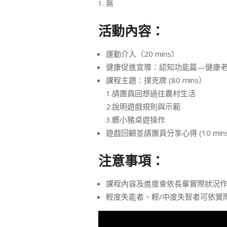
無
活動內容：
運動介入（20 mins）
健康促進宣導：認知功能篇—健康老化 (
課程主題：撲克牌 (80 mins）
1.請團員回想過往農村生活
2.說明遊戲規則與示範
3.髒小豬桌遊操作
遊戲回顧並請團員分享心得 (10 min
注意事項：
課程內容及進度會依長輩實際狀況
輕度失能者、輕/中度失智者可依實