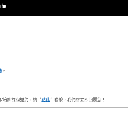
動
。
坊/培訓課程邀約，請〝
點此
〞聯繫，我們會立即回覆您！