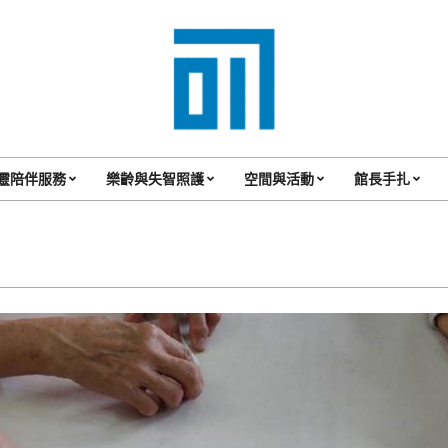
017
Cafe'
靈陪伴服務
樂齡與失智照護
空間與活動
館長手扎
Primary
與
Navigation
你
Menu
一
起
咖
啡
館