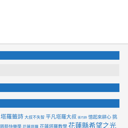
塔羅籤詩
平凡塔羅大叔
挑
憶起來耕心
大叔不失智
張巧鈴
花蓮縣希望之光
花蓮塔羅教學
園藝快樂學
花蓮塔羅