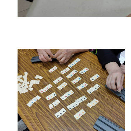
2021-
04-
08