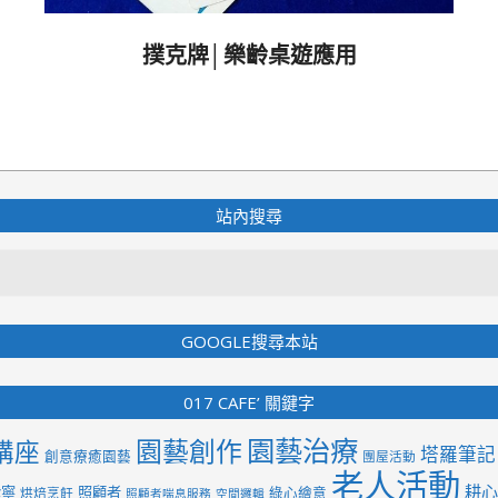
撲克牌│樂齡桌遊應用
2020-
04-
02
站內搜尋
Search
GOOGLE搜尋本站
017 CAFE’ 關鍵字
園藝治療
園藝創作
講座
塔羅筆記
創意療癒園藝
團屋活動
老人活動
耕心
紫寧
照顧者
綠心繪意
烘焙烹飪
照顧者喘息服務
空間邏輯