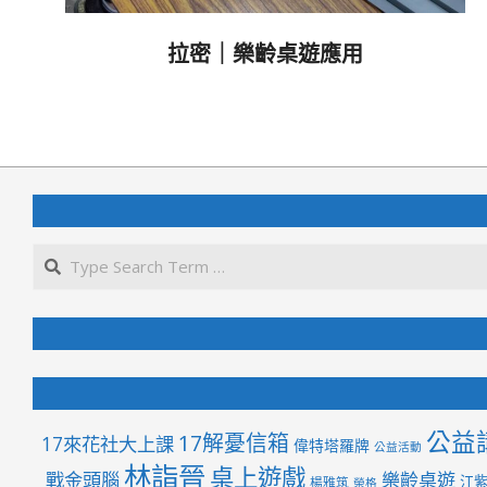
拉密｜樂齡桌遊應用
2021-
03-
17
公益
17解憂信箱
17來花社大上課
偉特塔羅牌
公益活動
林詣晉
桌上遊戲
戰金頭腦
樂齡桌遊
江
楊雅筑
榮格