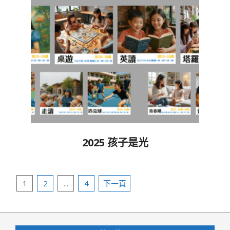
2025 孩子是光
2025-
05-
文
21
1
2
...
4
下一頁
章
分