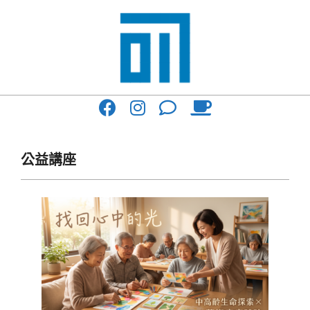
Skip
to
content
017
Primary
Cafe'
Navigation
與
Menu
公益講座
你
一
起
咖
啡
館