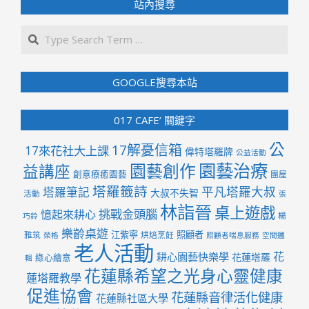
頁
站內搜尋
Search
GOOGLE搜尋本站
017 CAFE’ 關鍵字
公
17解憂信箱
17來花社大上課
偉特塔羅牌
公益活動
園藝治療
園藝創作
益講座
創意療癒園藝
團屋
塔羅籤詩
平凡塔羅大叔
塔羅筆記
大叔不失智
活動
張
林詣晉
桌上遊戲
挑戰金頭腦
憶起來耕心
楊
巧鈴
樂齡桌遊
江紫寧
照顧者
雅筑
烘焙烹飪
榮格
照顧者喘息服務
空間邏
老人活動
花
耕心園藝快樂學
花蓮塔羅
綠心繪意
輯
花蓮縣希望之光身心靈健康
蓮塔羅教學
促進協會
花蓮縣音律活化健康
花蓮縣社區大學