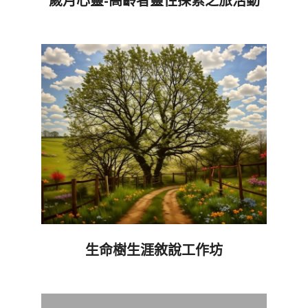
歲月心靈-高齡者靈性探索之旅活動
2025-
08-
25
生命樹生涯敘說工作坊
2025-
06-
10