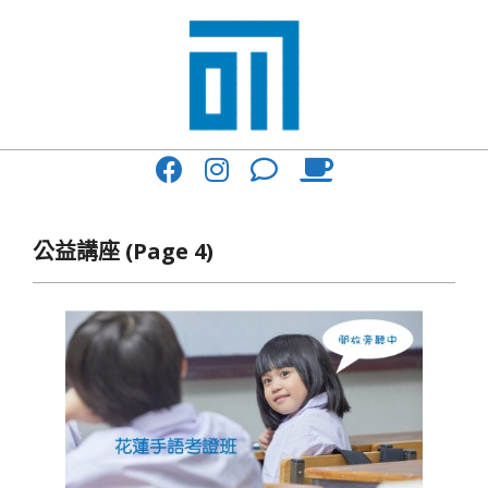
Skip
to
content
017
Primary
Cafe'
Navigation
與
Menu
公益講座
(Page 4)
你
一
起
咖
啡
館