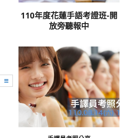
110年度花蓮手語考證班-開
放旁聽報中
2021-
08-
19