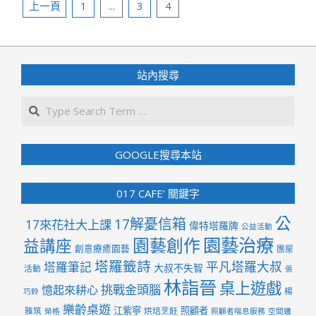
文
06
上一頁
1
...
3
4
章
分
頁
站內搜尋
Search
GOOGLE搜尋本站
017 CAFE’ 關鍵字
公
17解憂信箱
17來花社大上課
偉特塔羅牌
公益活動
園藝治療
園藝創作
益講座
創意療癒園藝
團屋
塔羅籤詩
平凡塔羅大叔
塔羅筆記
大叔不失智
活動
張
林詣晉
桌上遊戲
挑戰金頭腦
憶起來耕心
楊
巧鈴
樂齡桌遊
江紫寧
照顧者
雅筑
烘焙烹飪
榮格
照顧者喘息服務
空間邏