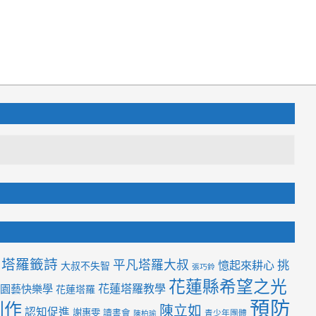
2021-
03-
19
塔羅籤詩
平凡塔羅大叔
挑
憶起來耕心
大叔不失智
張巧鈴
花蓮縣希望之光
花蓮塔羅教學
園藝快樂學
花蓮塔羅
預防
創作
陳立如
認知促進
謝惠雯
讀書會
青少年團體
陳柏瑜