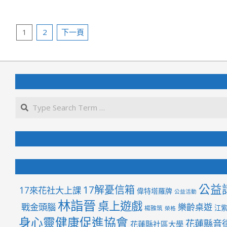
2021-
04-
文
08
1
2
下一頁
章
分
頁
公益
17解憂信箱
17來花社大上課
偉特塔羅牌
公益活動
林詣晉
桌上遊戲
戰金頭腦
樂齡桌遊
江
楊雅筑
榮格
身心靈健康促進協會
花蓮縣音
花蓮縣社區大學