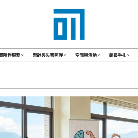
017
Cafe'
靈陪伴服務
樂齡與失智照護
空間與活動
館長手扎
Primary
與
Navigation
你
Menu
一
起
咖
啡
館