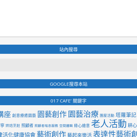
2021-
03-
29
站內搜尋
Search
GOOGLE搜尋本站
017 CAFE’ 關鍵字
園藝治療
園藝創作
講座
塔羅筆記
創意療癒園藝
團屋活動
老人活動
耕心
紫寧
照顧者
綠心繪意
烘焙烹飪
照顧者喘息服務
空間邏輯
表達性藝術
藝術創作
律活化健康協會
藝起來樂活