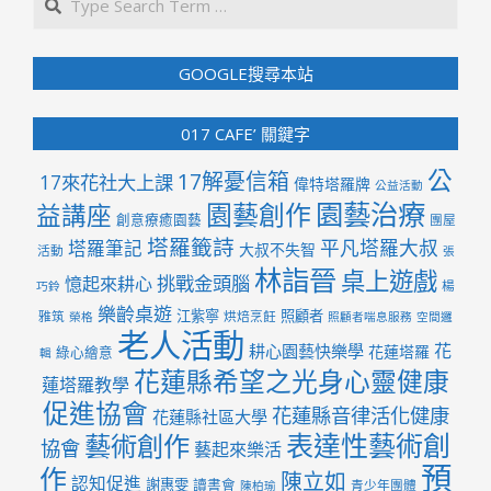
GOOGLE搜尋本站
017 CAFE’ 關鍵字
公
17解憂信箱
17來花社大上課
偉特塔羅牌
公益活動
園藝治療
園藝創作
益講座
創意療癒園藝
團屋
塔羅籤詩
平凡塔羅大叔
塔羅筆記
大叔不失智
活動
張
林詣晉
桌上遊戲
挑戰金頭腦
憶起來耕心
楊
巧鈴
樂齡桌遊
江紫寧
照顧者
雅筑
烘焙烹飪
榮格
照顧者喘息服務
空間邏
老人活動
花
耕心園藝快樂學
花蓮塔羅
綠心繪意
輯
花蓮縣希望之光身心靈健康
蓮塔羅教學
促進協會
花蓮縣音律活化健康
花蓮縣社區大學
表達性藝術創
藝術創作
協會
藝起來樂活
預
作
陳立如
認知促進
謝惠雯
讀書會
青少年團體
陳柏瑜