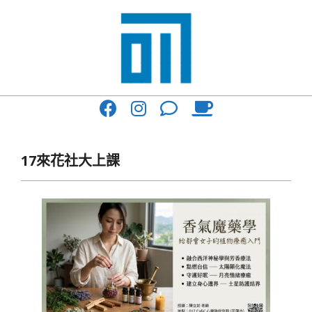
Skip
to
content
017
Primary
Cafe'
Navigation
與
Menu
17來花社大上課
你
一
起
咖
啡
館