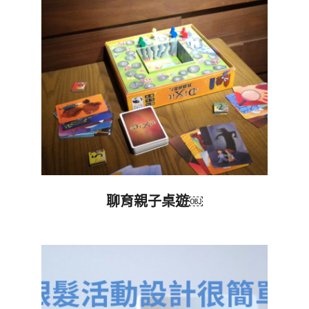
26
聊育親子桌遊￼
2022-
10-
26