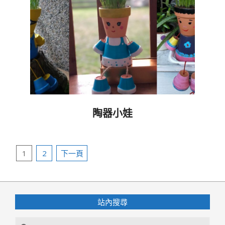
陶器小娃
2019-
09-
文
17
1
2
下一頁
章
分
頁
站內搜尋
Search