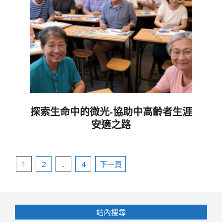
探索生命中的微光-協助中高齡者生涯
安適之路
2025-
02-
文
23
1
2
...
4
下一頁
章
分
頁
站內搜尋