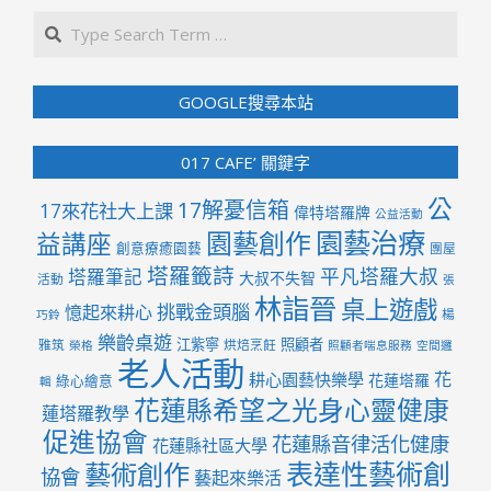
Search
GOOGLE搜尋本站
017 CAFE’ 關鍵字
公
17解憂信箱
17來花社大上課
偉特塔羅牌
公益活動
園藝治療
園藝創作
益講座
創意療癒園藝
團屋
塔羅籤詩
平凡塔羅大叔
塔羅筆記
大叔不失智
活動
張
林詣晉
桌上遊戲
挑戰金頭腦
憶起來耕心
楊
巧鈴
樂齡桌遊
江紫寧
照顧者
雅筑
烘焙烹飪
榮格
照顧者喘息服務
空間邏
老人活動
花
耕心園藝快樂學
花蓮塔羅
綠心繪意
輯
花蓮縣希望之光身心靈健康
蓮塔羅教學
促進協會
花蓮縣音律活化健康
花蓮縣社區大學
表達性藝術創
藝術創作
協會
藝起來樂活