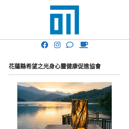
Skip
to
content
017
Primary
Cafe'
Navigation
與
Menu
花蓮縣希望之光身心靈健康促進協會
你
一
起
咖
啡
館