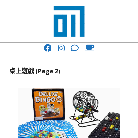
Skip
to
content
017
Primary
Cafe'
Navigation
與
Menu
桌上遊戲
(Page 2)
你
一
起
咖
啡
館