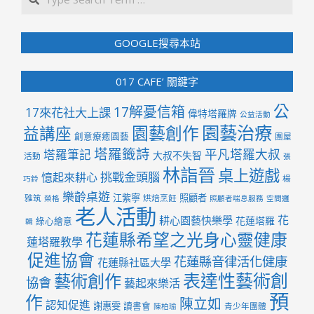
GOOGLE搜尋本站
017 CAFE’ 關鍵字
公
17解憂信箱
17來花社大上課
偉特塔羅牌
公益活動
園藝治療
園藝創作
益講座
創意療癒園藝
團屋
塔羅籤詩
平凡塔羅大叔
塔羅筆記
大叔不失智
活動
張
林詣晉
桌上遊戲
挑戰金頭腦
憶起來耕心
楊
巧鈴
樂齡桌遊
江紫寧
照顧者
雅筑
烘焙烹飪
榮格
照顧者喘息服務
空間邏
老人活動
花
耕心園藝快樂學
花蓮塔羅
綠心繪意
輯
花蓮縣希望之光身心靈健康
蓮塔羅教學
促進協會
花蓮縣音律活化健康
花蓮縣社區大學
表達性藝術創
藝術創作
協會
藝起來樂活
預
作
陳立如
認知促進
謝惠雯
讀書會
青少年團體
陳柏瑜